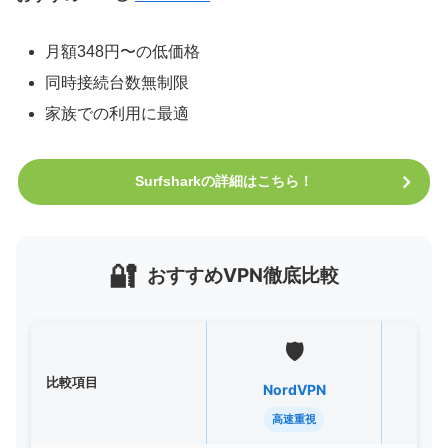
月額348円〜の低価格
同時接続台数無制限
家族での利用に最適
Surfsharkの詳細はこちら！
🔐
おすすめVPN徹底比較
🛡️
比較項目
NordVPN
M
高速重視