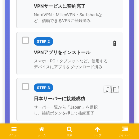
VPNサービスに契約完了
NordVPN・MillenVPN・Surfsharkな
ど、信頼できるVPNに登録済み
📱
STEP 2
VPNアプリをインストール
スマホ・PC・タブレットなど、使用する
デバイスにアプリをダウンロード済み
🇯🇵
STEP 3
日本サーバーに接続成功
サーバー一覧から「Japan」を選択
し、接続ボタンを押して接続完了
🌐
STEP 4
メニュー
ホーム
検索
トップ
サイドバー