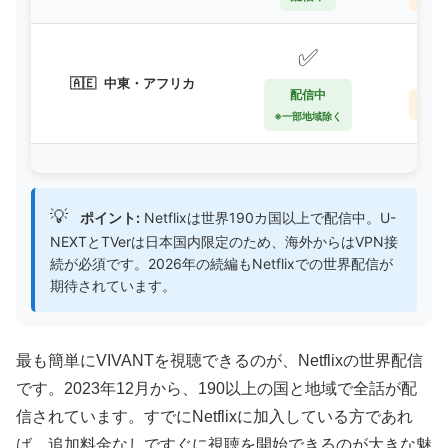
✅

🇦🇪
中東・アフリカ
配信中
VP
※一部地域除く
💡
ポイント:
Netflixは世界190カ国以上で配信中。U-
NEXTとTVerは日本国内限定のため、海外からはVPN接
続が必須です。2026年の続編もNetflixでの世界配信が
期待されています。
最も簡単にVIVANTを視聴できるのが、Netflixの世界配信
です。2023年12月から、190以上の国と地域で全話が配
信されています。すでにNetflixに加入している方であれ
ば、追加料金なしですぐに視聴を開始できるのが大きな魅