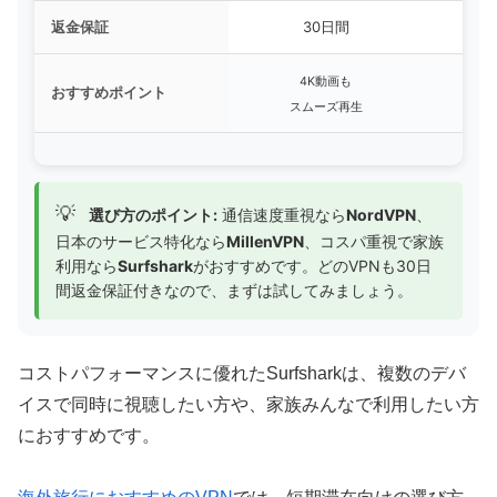
返金保証
30日間
4K動画も
日
おすすめポイント
スムーズ再生
💡
選び方のポイント:
通信速度重視なら
NordVPN
、
日本のサービス特化なら
MillenVPN
、コスパ重視で家族
利用なら
Surfshark
がおすすめです。どのVPNも30日
間返金保証付きなので、まずは試してみましょう。
コストパフォーマンスに優れたSurfsharkは、複数のデバ
イスで同時に視聴したい方や、家族みんなで利用したい方
におすすめです。