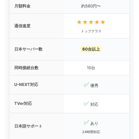
月額料金
約560円〜
★★★★★
★
通信速度
トップクラス
日本サーバー数
80台以上
同時接続台数
10台
✅
U-NEXT対応
優秀
✅
TVer対応
対応
✅
あり
日本語サポート
24時間対応
日