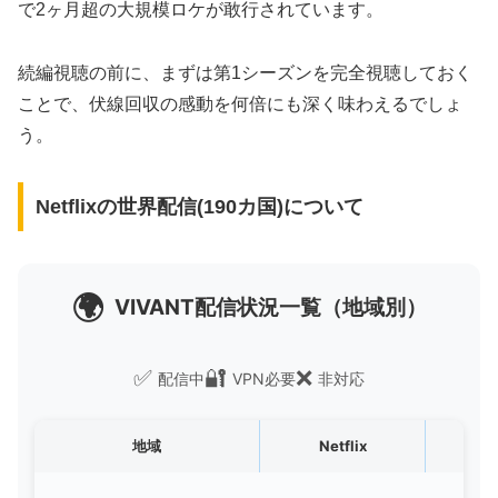
で2ヶ月超の大規模ロケが敢行されています。
続編視聴の前に、まずは第1シーズンを完全視聴しておく
ことで、伏線回収の感動を何倍にも深く味わえるでしょ
う。
Netflixの世界配信(190カ国)について
🌍
VIVANT配信状況一覧（地域別）
✅
🔐
❌
配信中
VPN必要
非対応
地域
Netflix
U-N