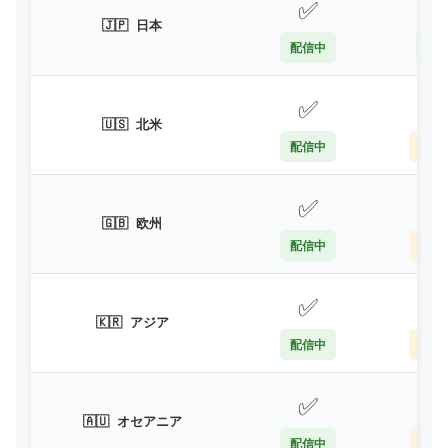
✅
🇯🇵
日本
配信中
配
✅

🇺🇸
北米
配信中
VP
✅

🇬🇧
欧州
配信中
VP
✅

🇰🇷
アジア
配信中
VP
✅

🇦🇺
オセアニア
配信中
VP