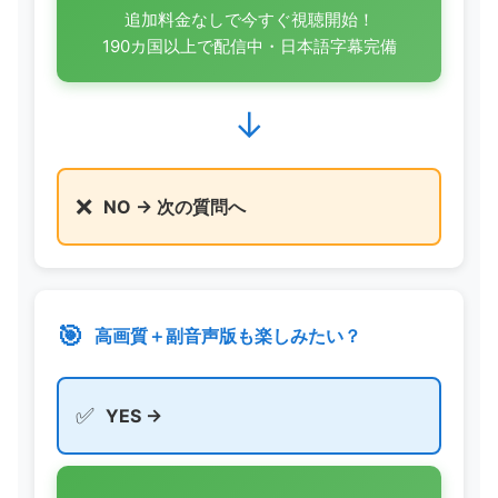
追加料金なしで今すぐ視聴開始！
190カ国以上で配信中・日本語字幕完備
↓
❌
NO → 次の質問へ
🎯
高画質＋副音声版も楽しみたい？
✅
YES →