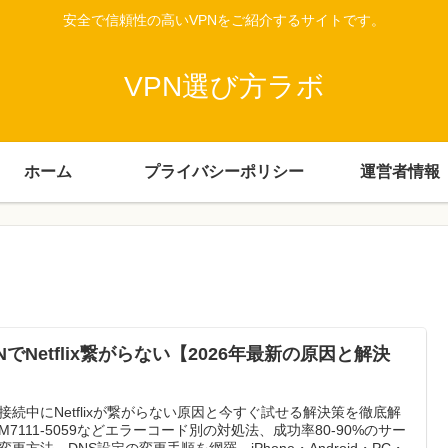
安全で信頼性の高いVPNをご紹介するサイトです。
VPN選び方ラボ
ホーム
プライバシーポリシー
運営者情報
NでNetflix繋がらない【2026年最新の原因と解決
】
N接続中にNetflixが繋がらない原因と今すぐ試せる解決策を徹底解
M7111-5059などエラーコード別の対処法、成功率80-90%のサー
変更方法、DNS設定の変更手順を網羅。iPhone・Android・PC・