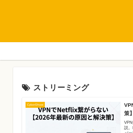
ストリーミング
VP
CyberGhost
策
VP
説。
バー