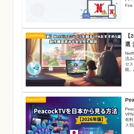
Fir
比較
ミア
【2
CyberGhost
選
Ne
済みの
セス
能。
証で
Pe
ExpressVPN
Pe
VP
有料プ
ス別
クや