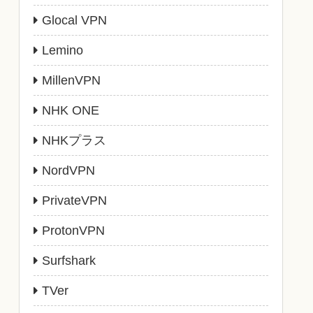
Glocal VPN
Lemino
MillenVPN
NHK ONE
NHKプラス
NordVPN
PrivateVPN
ProtonVPN
Surfshark
TVer