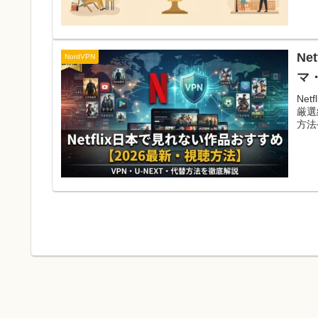
N
NordVPN
マ
Ne
厳選
方法