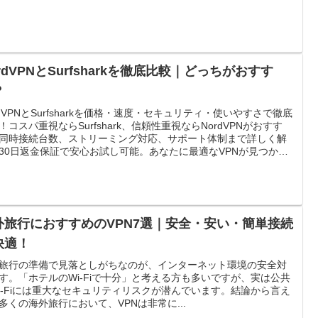
rdVPNとSurfsharkを徹底比較｜どっちがおすす
？
rdVPNとSurfsharkを価格・速度・セキュリティ・使いやすさで徹底
！コスパ重視ならSurfshark、信頼性重視ならNordVPNがおすす
同時接続台数、ストリーミング対応、サポート体制まで詳しく解
30日返金保証で安心お試し可能。あなたに最適なVPNが見つかり
。
外旅行におすすめのVPN7選｜安全・安い・簡単接続
快適！
旅行の準備で見落としがちなのが、インターネット環境の安全対
す。「ホテルのWi-Fiで十分」と考える方も多いですが、実は公共
i-Fiには重大なセキュリティリスクが潜んでいます。結論から言え
多くの海外旅行において、VPNは非常に...