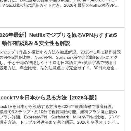
e TV Stick端末別の詳細ガイド付き。2026年最新のNetflix対応VPN
表も掲載。無料VPNでは見られない理由と、安定視聴できるプレ
ムVPNを30日間返金保証付きでご紹介。
026年最新】Netflixでジブリを観るVPNおすすめ5
｜動作確認済み＆安全性も解説
tflixでジブリ作品を視聴する方法を徹底解説。2026年1月に動作確認
VPN5選を比較。NordVPN、Surfshark等で台湾版Netflixにアク
し、千と千尋の神隠しやトトロを日本語音声+英語字幕で視聴可
設定方法、料金比較、法的注意点まで完全ガイド。30日間返金保
安心。
acockTVを日本から見る方法【2026年版】
acockTVを日本から視聴する方法を2026年最新情報で徹底解説。
N接続で3ステップ・約10分で視聴開始可能。無料プラン廃止後の
ラン詳細、ExpressVPN・Surfshark・MillenVPNの比較、デバイ
設定方法、トラブル対処法まで完全網羅。2026年冬季オリンピッ
NBC人気ドラマを快適に楽しむための決定版ガイド。