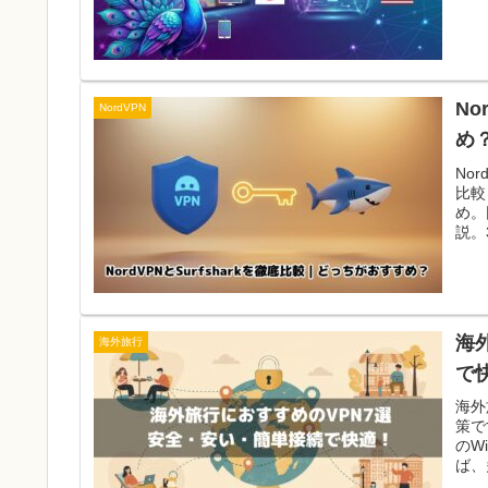
No
NordVPN
め
No
比較
め。
説。
ます
海
海外旅行
で
海外
策で
のW
ば、