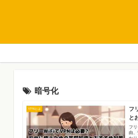
暗号化
フ
VPNとは
と
フリ
由、
かり