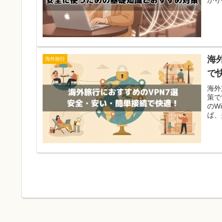
海
海外旅行
で
海外
策で
のW
ば、