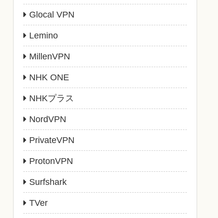
Glocal VPN
Lemino
MillenVPN
NHK ONE
NHKプラス
NordVPN
PrivateVPN
ProtonVPN
Surfshark
TVer