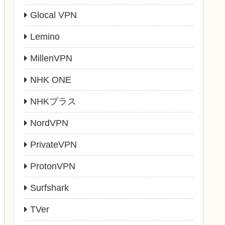
Glocal VPN
Lemino
MillenVPN
NHK ONE
NHKプラス
NordVPN
PrivateVPN
ProtonVPN
Surfshark
TVer