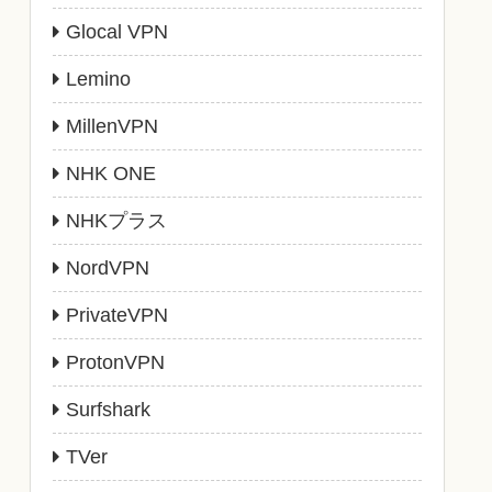
Glocal VPN
Lemino
MillenVPN
NHK ONE
NHKプラス
NordVPN
PrivateVPN
ProtonVPN
Surfshark
TVer