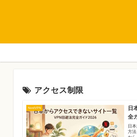
アクセス制限
日
NordVPN
全ガ
日本
方法
から