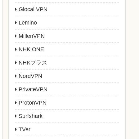
Glocal VPN
Lemino
MillenVPN
NHK ONE
NHKプラス
NordVPN
PrivateVPN
ProtonVPN
Surfshark
TVer